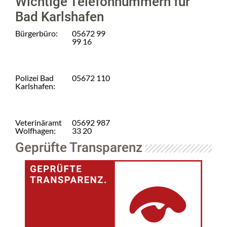
Wichtige Telefonnummern für
Bad Karlshafen
Bürgerbüro:
05672 99
99 16
Polizei Bad
05672 110
Karlshafen:
Veterinäramt
05692 987
Wolfhagen:
33 20
Geprüfte Transparenz