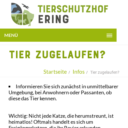
JETZT
SPENDEN
MENÜ
STARTSEITE
TIER ZUGELAUFEN?
+
ÜBER UNS
PATENTIERE
Startseite
Infos
Tier zugelaufen?
+
HELFEN
Informieren Sie sich zunächst in unmittelbarer
Umgebung, bei Anwohnern oder Passanten, ob
+
INFOS
diese das Tier kennen.
LESEN
Wichtig: Nicht jede Katze, die herumstreunt, ist
KONTAKT
heimatlos! Oftmals handelt es sich um
+
Freigängerkatzen, die ihr Revier erkunden.
BMT