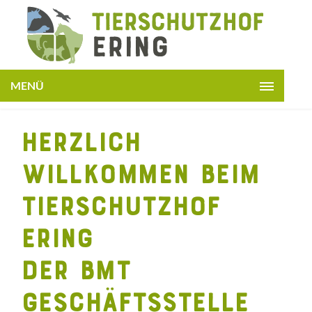
JETZT
SPENDEN
MENÜ
STARTSEITE
HERZLICH
+
ÜBER UNS
WILLKOMMEN BEIM
PATENTIERE
+
TIERSCHUTZHOF
HELFEN
+
INFOS
ERING
LESEN
der bmt
KONTAKT
Geschäftsstelle
+
BMT